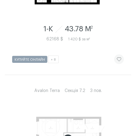
1-К
43.78 M
2
62168 $
1 420 $ за м²
ЧИТАТИ ІСТ
КУПУЙТЕ ОНЛАЙН
+ 8
Avalon Terra
Секція 7.2
3 пов.