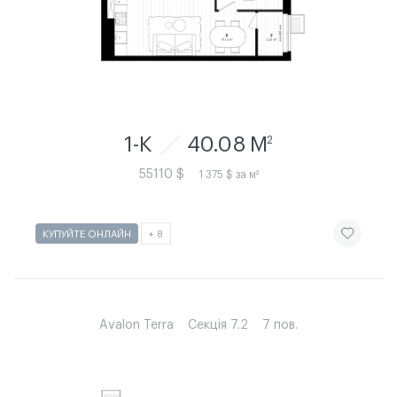
1-К
40.08 M
2
55110 $
1 375 $ за м²
ЧИТАТИ ІСТ
КУПУЙТЕ ОНЛАЙН
+ 8
Avalon Terra
Секція 7.2
7 пов.