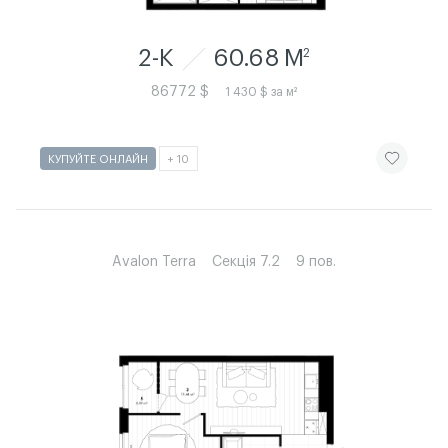
2-К
60.68 M
2
86772 $
1 430 $ за м²
ЧИТАТИ ІСТ
КУПУЙТЕ ОНЛАЙН
+ 10
Avalon Terra
Секція 7.2
9 пов.