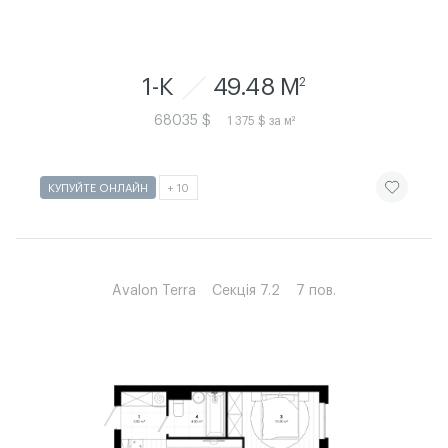
1-К
49.48 M
2
68035 $
1 375 $ за м²
ЧИТАТИ ІСТ
КУПУЙТЕ ОНЛАЙН
+ 10
Avalon Terra
Секція 7.2
7 пов.