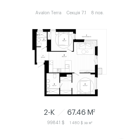
Avalon Terra
Секція 7.1
8 пов.
2-К
67.46 M
2
99841 $
1 480 $ за м²