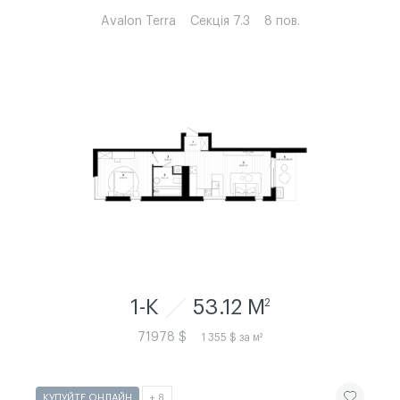
Avalon Terra
Секція 7.3
8 пов.
1-К
53.12 M
2
71978 $
1 355 $ за м²
ЧИТАТИ ІСТ
КУПУЙТЕ ОНЛАЙН
+ 8