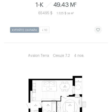
1-К
49.43 M
2
65495 $
1 325 $ за м²
ЧИТАТИ ІСТ
КУПУЙТЕ ОНЛАЙН
+ 10
Avalon Terra
Секція 7.2
4 пов.