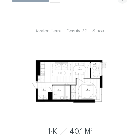
Avalon Terra
Секція 7.3
8 пов.
1-К
40.1 M
2