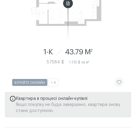
1-К
43.79 M
2
57584 $
1 315 $ за м²
ЧИТАТИ ІСТ
КУПУЙТЕ ОНЛАЙН
+ 8
Квартира в процесі онлайн-купівлі
Якщо покупку не буде завершено, квартира знову
стане доступною.