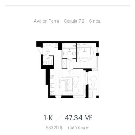
Avalon Terra
Секція 7.2
6 пов.
1-К
47.34 M
2
65329 $
1 380 $ за м²