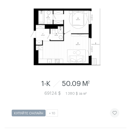
1-К
50.09 M
2
69124 $
1 380 $ за м²
ЧИТАТИ ІСТ
КУПУЙТЕ ОНЛАЙН
+ 10