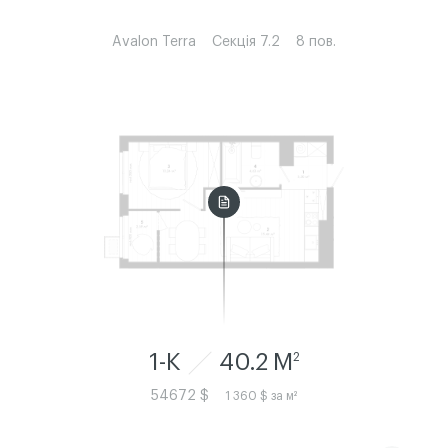
Avalon Terra
Секція 7.2
8 пов.
1-К
40.2 M
2
54672 $
1 360 $ за м²