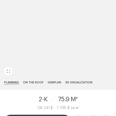
ЧИТАТИ ІСТОРІЮ
PLANNING
ON THE ROOF
GENPLAN
3D VISUALIZATION
2-K
75.9 M²
136 241 $
1 795 $ за м²