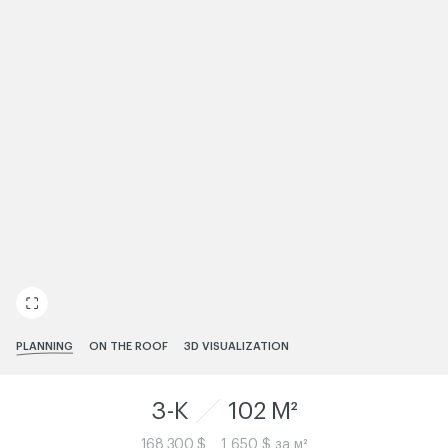
ЧИТАТИ ІСТОРІЮ
PLANNING
ON THE ROOF
3D VISUALIZATION
3-K
102 M²
168 300 $
1 650 $ за м²