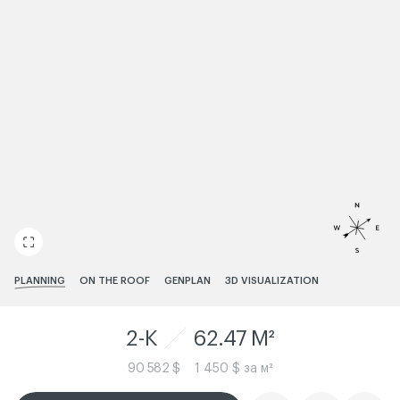
ЧИТАТИ ІСТОРІЮ
PLANNING
ON THE ROOF
GENPLAN
3D VISUALIZATION
2-K
62.47 M²
90 582 $
1 450 $ за м²