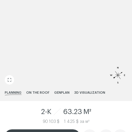
ЧИТАТИ ІСТОРІЮ
PLANNING
ON THE ROOF
GENPLAN
3D VISUALIZATION
2-K
63.23 M²
90 103 $
1 425 $ за м²