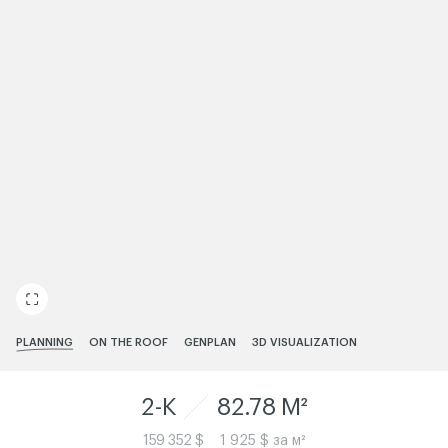
ЧИТАТИ ІСТОРІЮ
PLANNING
ON THE ROOF
GENPLAN
3D VISUALIZATION
2-K
82.78 M²
159 352 $
1 925 $ за м²