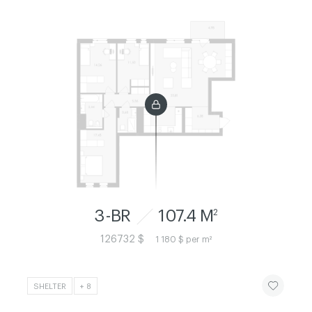
3-BR
107.4 M
2
126732 $
1 180 $ per m²
ЧИТАТИ ІСТ
SHELTER
+ 8