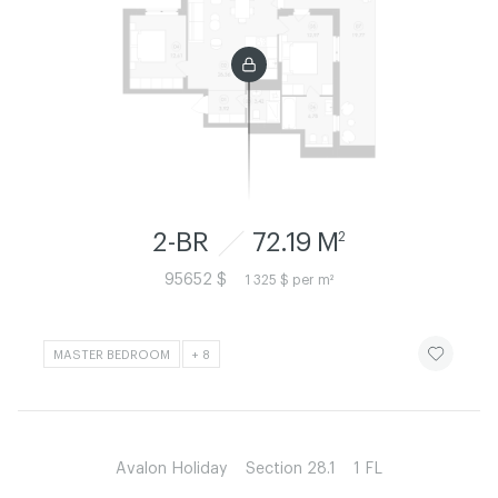
2-BR
72.19 M
2
95652 $
1 325 $ per m²
ЧИТАТИ ІСТ
MASTER BEDROOM
+ 8
Avalon Holiday
Section 28.1
1 FL