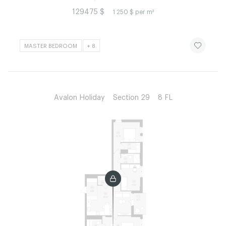
129475 $
1 250 $ per m²
ЧИТАТИ ІСТ
MASTER BEDROOM
+ 8
Avalon Holiday
Section 29
8 FL