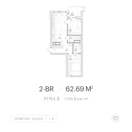
2-BR
62.69 M
2
81184 $
1 295 $ per m²
ЧИТАТИ ІСТ
COMFORT CLASS
+ 0