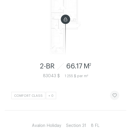
2-BR
66.17 M
2
83043 $
1 255 $ per m²
ЧИТАТИ ІСТ
COMFORT CLASS
+ 0
Avalon Holiday
Section 31
8 FL