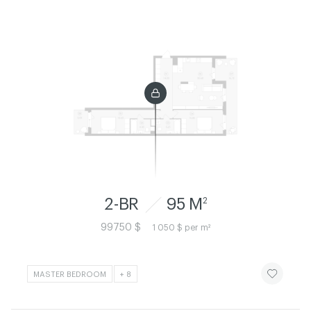
2-BR
95 M
2
99750 $
1 050 $ per m²
ЧИТАТИ ІСТ
MASTER BEDROOM
+ 8