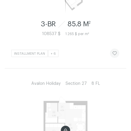
3-BR
85.8 M
2
108537 $
1 265 $ per m²
ЧИТАТИ ІСТ
INSTALLMENT PLAN
+ 6
Avalon Holiday
Section 27
8 FL