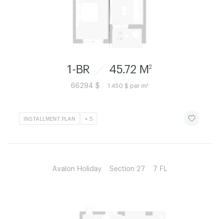
1-BR
45.72 M
2
66294 $
1 450 $ per m²
ЧИТАТИ ІСТ
INSTALLMENT PLAN
+ 5
Avalon Holiday
Section 27
7 FL