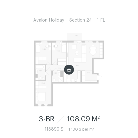
Avalon Holiday
Section 24
1 FL
3-BR
108.09 M
2
118899 $
1 100 $ per m²