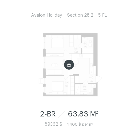
Avalon Holiday
Section 28.2
5 FL
2-BR
63.83 M
2
89362 $
1 400 $ per m²