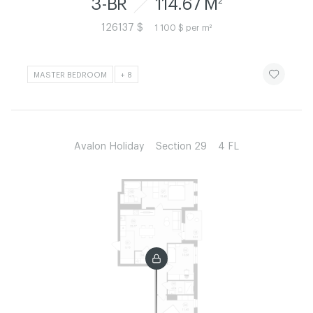
3-BR
114.67 M
2
126137 $
1 100 $ per m²
ЧИТАТИ ІСТ
MASTER BEDROOM
+ 8
Avalon Holiday
Section 29
4 FL