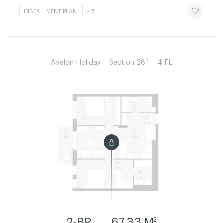
ЧИТАТИ ІСТ
INSTALLMENT PLAN
+ 5
Avalon Holiday
Section 28.1
4 FL
2-BR
67.33 M
2