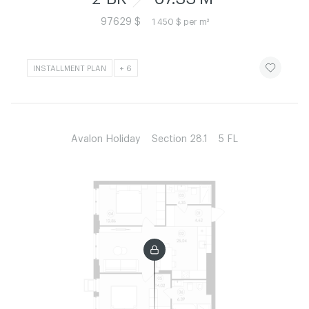
97629 $
1 450 $ per m²
ЧИТАТИ ІСТ
INSTALLMENT PLAN
+ 6
Avalon Holiday
Section 28.1
5 FL