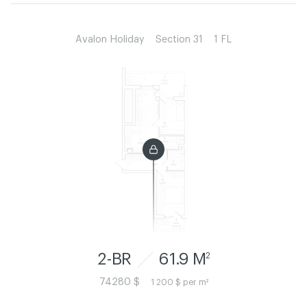
Avalon Holiday
Section 31
1 FL
2-BR
61.9 M
2
74280 $
1 200 $ per m²