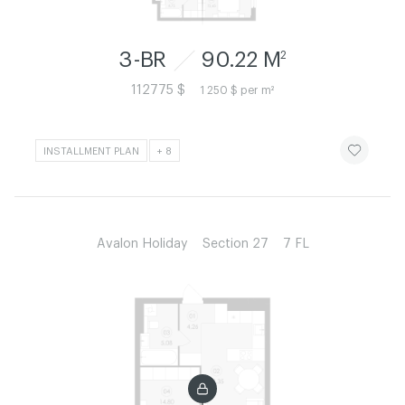
3-BR
90.22 M
2
112775 $
1 250 $ per m²
ЧИТАТИ ІСТ
INSTALLMENT PLAN
+ 8
Avalon Holiday
Section 27
7 FL