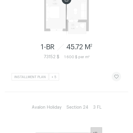
1-BR
45.72 M
2
73152 $
1 600 $ per m²
ЧИТАТИ ІСТ
INSTALLMENT PLAN
+ 5
Avalon Holiday
Section 24
3 FL