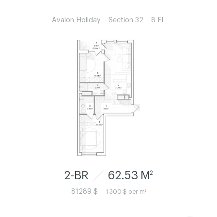
Avalon Holiday
Section 32
8 FL
2-BR
62.53 M
2
81289 $
1 300 $ per m²