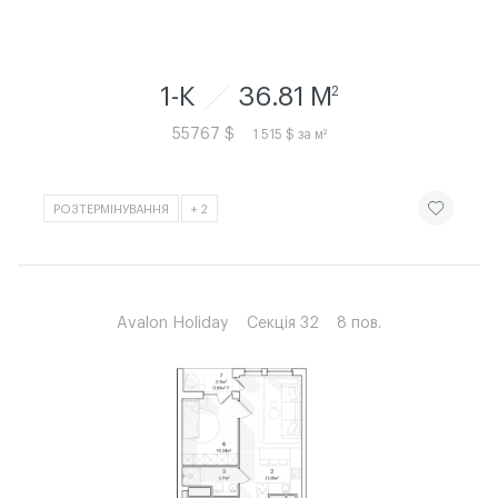
1-К
36.81 M
2
55767 $
1 515 $ за м²
ЧИТАТИ ІСТ
РОЗТЕРМІНУВАННЯ
+ 2
Avalon Holiday
Секція 32
8 пов.