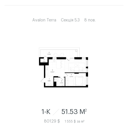
Avalon Terra
Секція 5.3
8 пов.
1-К
51.53 M
2
80129 $
1 555 $ за м²