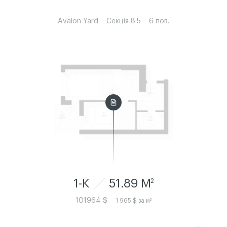
Avalon Yard
Секція 8.5
6 пов.
1-К
51.89 M
2
101964 $
1 965 $ за м²