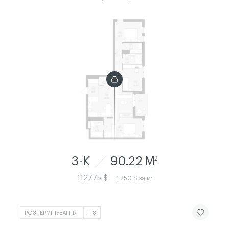
3-К
90.22 M
2
112775 $
1 250 $ за м²
ЧИТАТИ ІСТ
РОЗТЕРМІНУВАННЯ
+ 8