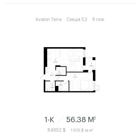
Avalon Terra
Секція 5.3
9 пов.
1-К
56.38 M
2
84852 $
1 505 $ за м²