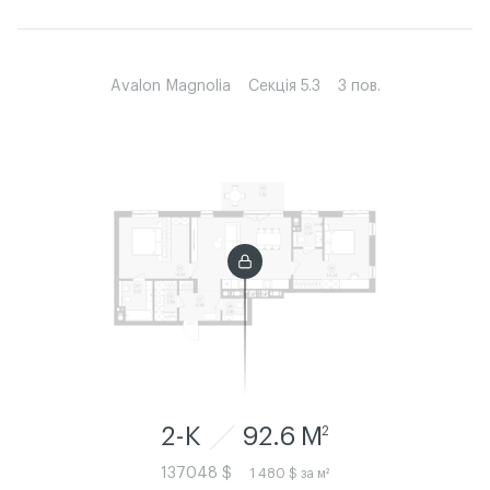
Avalon Magnolia
Секція 5.3
3 пов.
2-К
92.6 M
2
137048 $
1 480 $ за м²