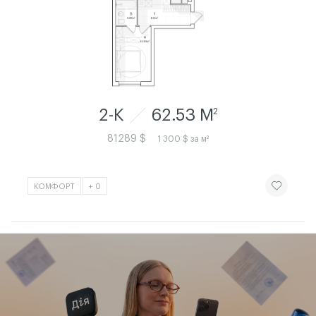
2-К
62.53 M
2
81289 $
1 300 $ за м²
ЧИТАТИ ІСТ
КОМФОРТ
+ 0