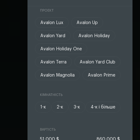
ПРОЕКТ
Avalon Lux
Avalon Up
Avalon Yard
Avalon Holiday
Avalon Holiday One
Avalon Terra
Avalon Yard Club
Avalon Magnolia
Avalon Prime
КІМНАТНІСТЬ
1-к
2-к
3-к
4-к і більше
ВАРТІСТЬ
51 000 $
860 000 $