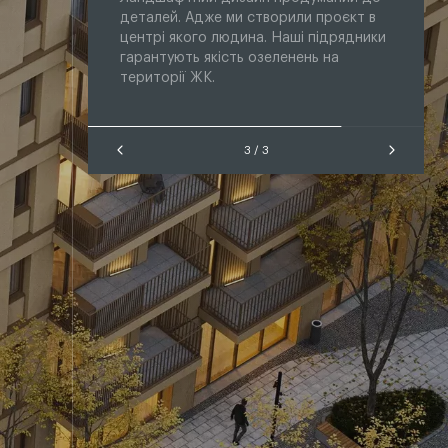
или проєкт в
видами міста з експлуатованої тераси.
аші підрядники
Це ідеальне місце для вечірніх
енень на
посиденьок з друзями або просто
відпочинку під зоряним небом.
1 / 3