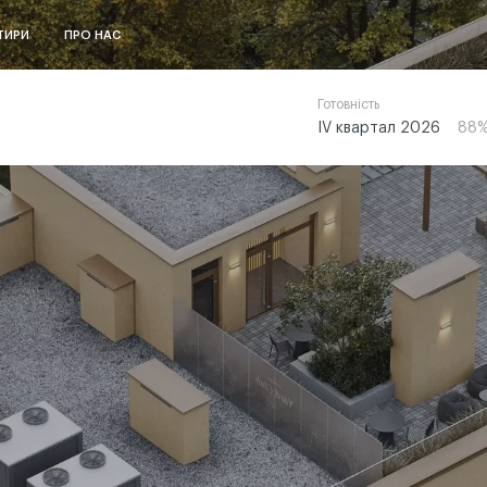
ТИРИ
ПРО НАС
Готовність
ІV квартал 2026
88%
 НА ВИСОКИЙ
ЛАНДШАФТНИ
ОК
ДИЗАЙН
росто пейзаж, а ціла історія,
Ландшафтний дизайн п