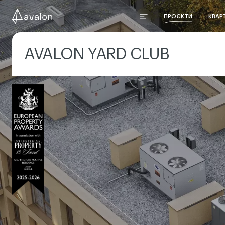
ПРОЄКТИ
КВАР
AVALON YARD CLUB
ЕКСПЛУАТОВАНА
ВИД
ТЕРАСА
ЗАМ
Насолоджуйтесь мальовничими
Це не п