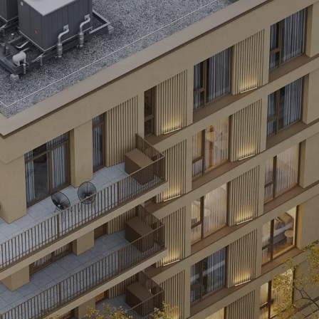
кривається перед вами кожного
деталей. Адже ми створ
руючи неймовірні світанки та
центрі якого людина. Н
сонця.
гарантують якість озел
території ЖК.