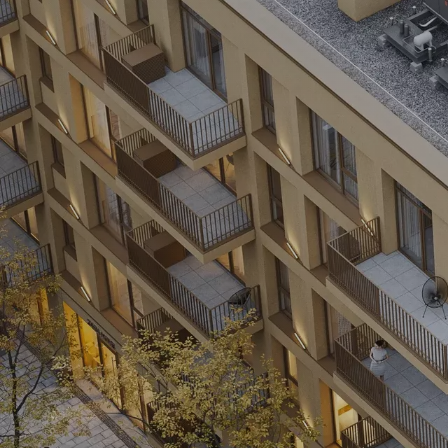
видами міста з експлуатованої тераси.
яка від
Це ідеальне місце для вечірніх
дня, да
посиденьок з друзями або просто
заходи 
відпочинку під зоряним небом.