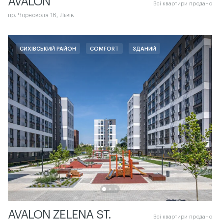
AVALON
Всі квартири продано
пр. Чорновола 16, Львів
СИХІВСЬКИЙ РАЙОН
COMFORT
ЗДАНИЙ
AVALON ZELENA ST.
Всі квартири продано