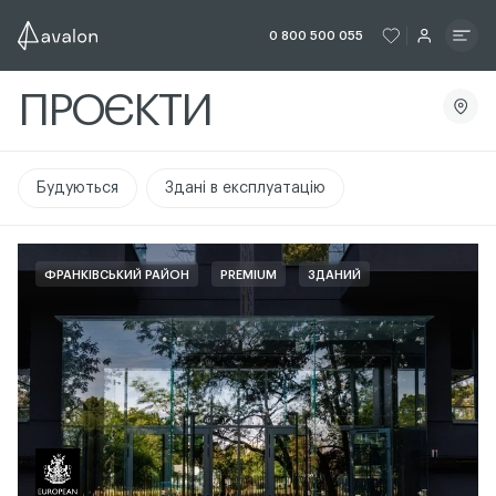
ЧИТАТИ ІСТОРІЮ
ЧИТАТИ ІСТО
0 800 500 055
ПРОЄКТИ
ЧИТАТИ
Будуються
Здані в експлуатацію
ФРАНКІВСЬКИЙ РАЙОН
PREMIUM
ЗДАНИЙ