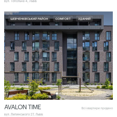
вул. Топольна 4, Львів
ШЕВЧЕНКІВСЬКИЙ РАЙОН
COMFORT
ЗДАНИЙ
AVALON TIME
Всі квартири продано
вул. Липинського 27, Львів