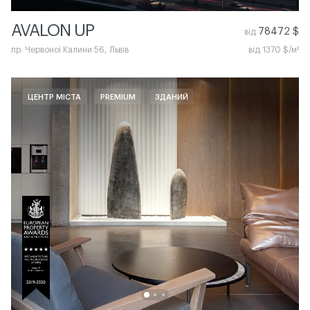
AVALON UP
78472 $
від
пр. Червоної Калини 56, Львів
від 1370 $/м²
ЦЕНТР МІСТА
PREMIUM
ЗДАНИЙ