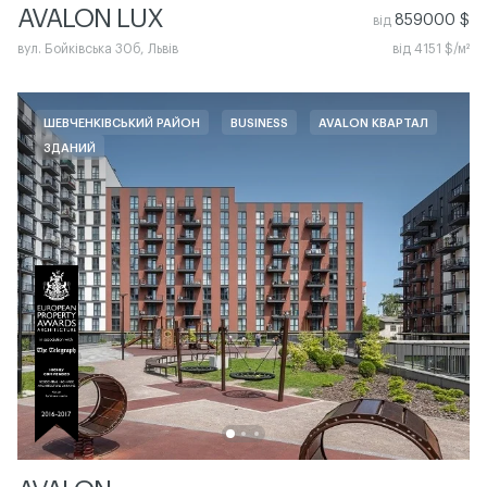
AVALON LUX
859000 $
від
вул. Бойківська 30б, Львів
від 4151 $/м²
ШЕВЧЕНКІВСЬКИЙ РАЙОН
BUSINESS
AVALON КВАРТАЛ
ЗДАНИЙ