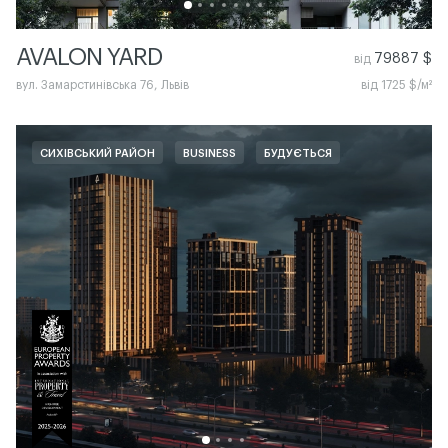
AVALON YARD
79887 $
від
вул. Замарстинівська 76, Львів
від 1725 $/м²
СИХІВСЬКИЙ РАЙОН
BUSINESS
БУДУЄТЬСЯ