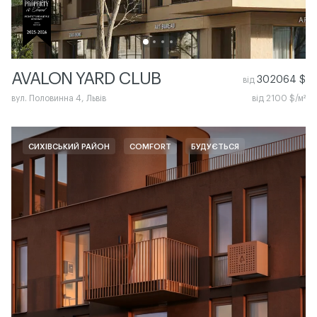
AVALON YARD CLUB
302064 $
від
вул. Половинна 4, Львів
від 2100 $/м²
СИХІВСЬКИЙ РАЙОН
COMFORT
БУДУЄТЬСЯ