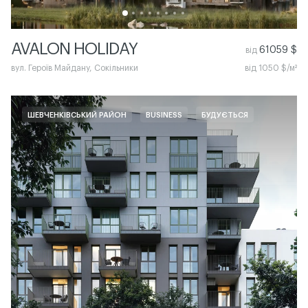
AVALON HOLIDAY
61059 $
від
вул. Героїв Майдану, Сокільники
від 1050 $/м²
ШЕВЧЕНКІВСЬКИЙ РАЙОН
BUSINESS
БУДУЄТЬСЯ