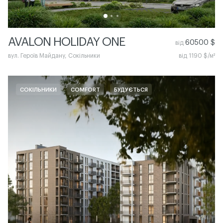
AVALON HOLIDAY ONE
60500 $
від
вул. Героїв Майдану, Сокільники
від 1190 $/м²
СОКІЛЬНИКИ
COMFORT
БУДУЄТЬСЯ