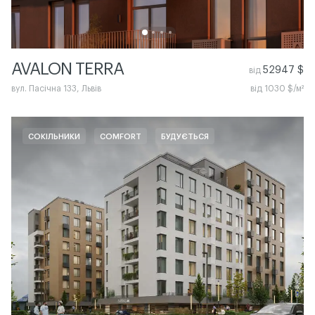
AVALON TERRA
52947 $
від
вул. Пасічна 133, Львів
від 1030 $/м²
СОКІЛЬНИКИ
COMFORT
БУДУЄТЬСЯ