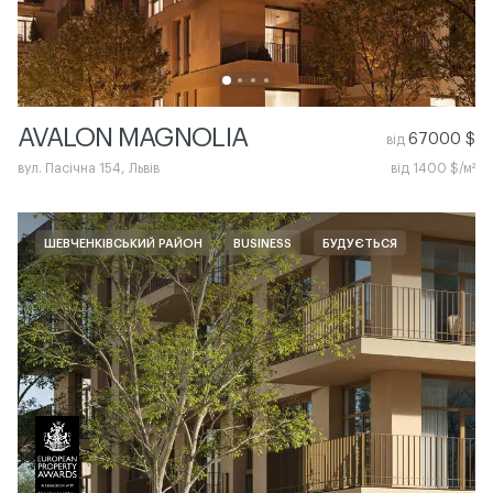
AVALON MAGNOLIA
67000 $
від
вул. Пасічна 154, Львів
від 1400 $/м²
ШЕВЧЕНКІВСЬКИЙ РАЙОН
BUSINESS
БУДУЄТЬСЯ