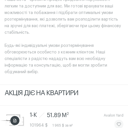
легким та доступним для вас. Ми готові врахувати ваші
можливості та побажання і підібрати оптимальні умови
розтермінування, які дозволять вам розподілити вартість
на зручні для вас платежі, зберігаючи при цьому фінансову
стабільність.
Будь-які індивідуальні умови розтермінування
обговорюються особисто з кожним клієнтом. Наші
спеціалісти з радістю нададуть вам всю необхідну
інформацію та консультацію, щоб ви могли зробити
обдуманий вибір.
АКЦIЯ ДIЄ НА КВАРТИРИ
2
1-К
51.89 M
Avalon Yard
ЧИТАТИ
101964 $
1 965 $ за м²