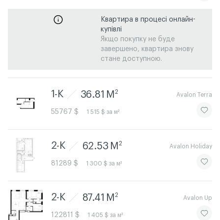
Квартира в процесі онлайн-
купівлі
Якщо покупку не буде
завершено, квартира знову
стане доступною.
2
1-К
36.81 M
Avalon Terra
ЧИТАТИ
55767 $
1 515 $ за м²
2
2-К
62.53 M
Avalon Holiday
ЧИТАТИ
81289 $
1 300 $ за м²
2
2-К
87.41 M
Avalon Up
ЧИТАТИ
122811 $
1 405 $ за м²