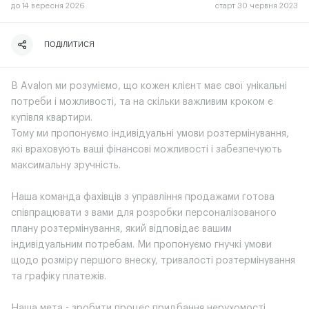
до
14
вересня 2026
старт 30 червня 2023
ПОДІЛИТИСЯ
ЧИТАТИ ІСТОРІЮ
В Avalon ми розуміємо, що кожен клієнт має свої унікальні
потреби і можливості, та на скільки важливим кроком є
купівля квартири.
Тому ми пропонуємо індивідуальні умови розтермінування,
які враховують ваші фінансові можливості і забезпечують
максимальну зручність.
Наша команда фахівців з управління продажами готова
співпрацювати з вами для розробки персоналізованого
плану розтермінування, який відповідає вашим
індивідуальним потребам. Ми пропонуємо гнучкі умови
щодо розміру першого внеску, тривалості розтермінування
та графіку платежів.
Наша мета - зробити процес придбання нерухомості