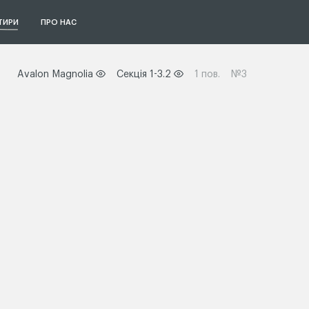
ТИРИ
ПРО НАС
Avalon Magnolia
Секція 1-3.2
1 пов.
№3