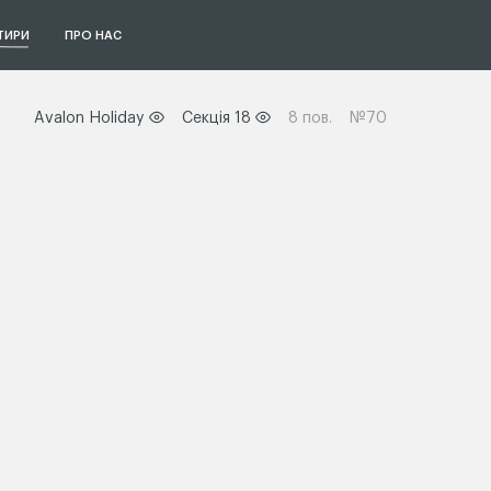
ТИРИ
ПРО НАС
Avalon Holiday
Секція 18
8 пов.
№70