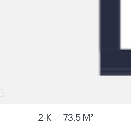
Г
2-K
73.5 M²