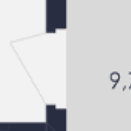
Натисніть щоб скопіювати
ID
a05JZ000000HFV7YAO