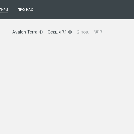
ТИРИ
ПРО НАС
Avalon Terra
Секція 7.1
2 пов.
№17