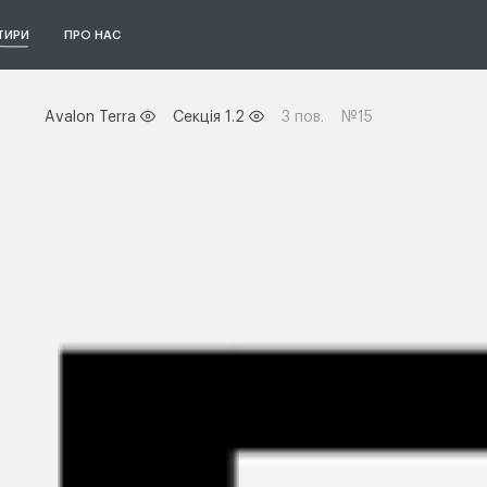
ТИРИ
ПРО НАС
Avalon Terra
Секція 1.2
3 пов.
№15