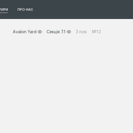
ТИРИ
ПРО НАС
Avalon Yard
Секція 7.1
3 пов.
№12