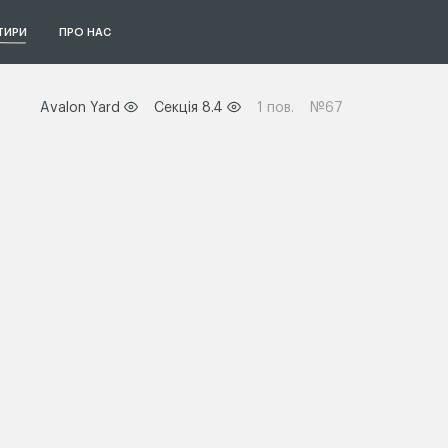
ТИРИ
ПРО НАС
Avalon Yard
Секція 8.4
1 пов.
№67