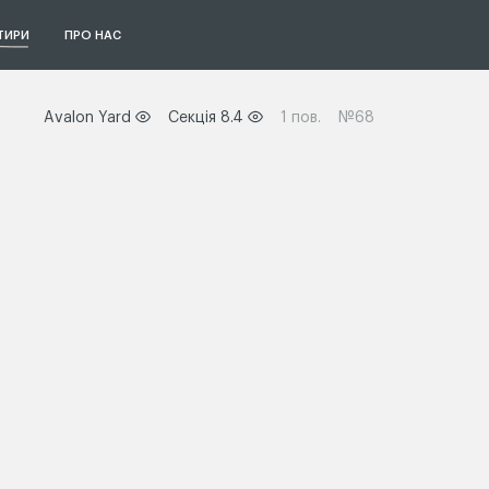
ТИРИ
ПРО НАС
Avalon Yard
Секція 8.4
1 пов.
№68