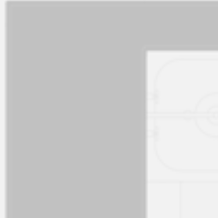
Натисніть щоб скопіювати
ID
a05Vi00000uidbBIAQ