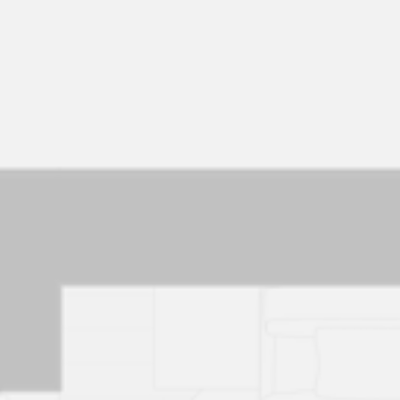
Натисніть щоб скопіювати
ID
a05Vi00000uifu3IAA