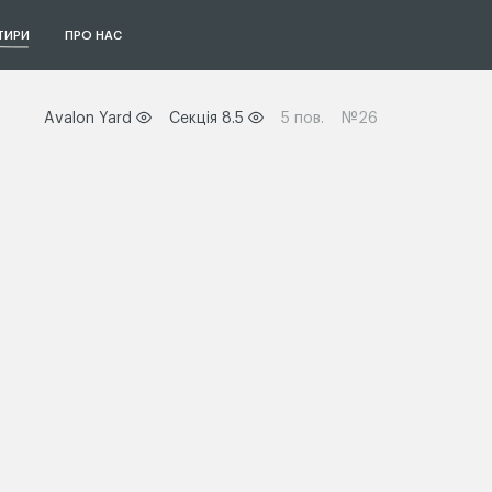
ТИРИ
ПРО НАС
Avalon Yard
Секція 8.5
5 пов.
№26