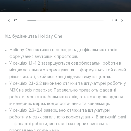
01
09
Хід будівництва
Holiday One
Holiday One активно переходить до фінальних етапів
формування внутрішніх просторів.
У секціях 1.1–1.2 завершуються оздоблювальні роботи в
місцях загального користування — формується той самий
рівень якості, який мешканці відчуватимуть щодня.
У секціях 2.1–2.2 виконано стяжки та штукатурні роботи у
МЗК на всіх поверхах. Паралельно тривають фасадні
роботи, монтаж кабельних лотків, а також прокладання
інженерних мереж водопостачання та каналізації.
У секціях 2.3–2.4 завершено стяжки та штукатурні
роботи у місцях загального користування. В активній фазі
— фасадні роботи, монтаж інженерних систем та
прокладання комунікацій.