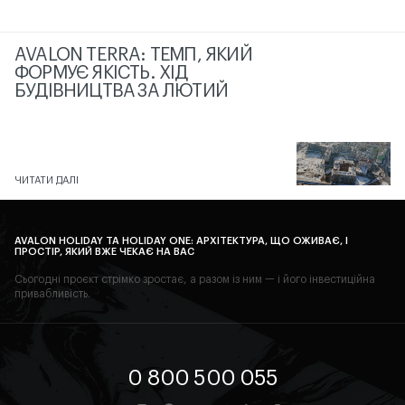
AVALON TERRA: ТЕМП, ЯКИЙ
ФОРМУЄ ЯКІСТЬ. ХІД
БУДІВНИЦТВА ЗА ЛЮТИЙ
ЧИТАТИ ДАЛІ
AVALON HOLIDAY ТА HOLIDAY ONE: АРХІТЕКТУРА, ЩО ОЖИВАЄ, І
ПРОСТІР, ЯКИЙ ВЖЕ ЧЕКАЄ НА ВАС
Сьогодні проєкт стрімко зростає, а разом із ним — і його інвестиційна
привабливість.
0 800 500 055