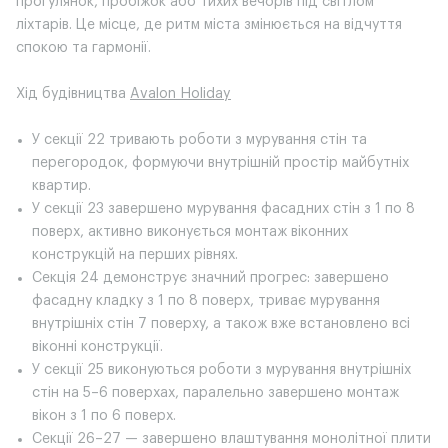
прогулянок, пробіжок або тихих вечорів під світлом
ліхтарів. Це місце, де ритм міста змінюється на відчуття
спокою та гармонії.
Хід будівництва
Avalon Holiday
У секції 22 тривають роботи з мурування стін та
перегородок, формуючи внутрішній простір майбутніх
квартир.
У секції 23 завершено мурування фасадних стін з 1 по 8
поверх, активно виконується монтаж віконних
конструкцій на перших рівнях.
Секція 24 демонструє значний прогрес: завершено
фасадну кладку з 1 по 8 поверх, триває мурування
внутрішніх стін 7 поверху, а також вже встановлено всі
віконні конструкції.
У секції 25 виконуються роботи з мурування внутрішніх
стін на 5–6 поверхах, паралельно завершено монтаж
вікон з 1 по 6 поверх.
Секції 26–27 — завершено влаштування монолітної плити