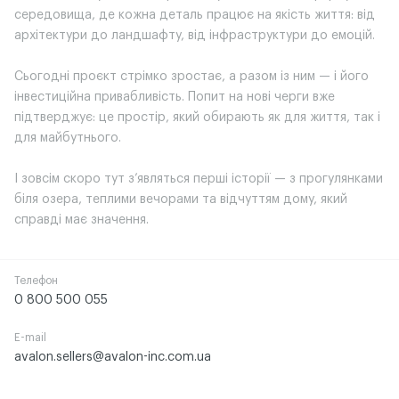
середовища, де кожна деталь працює на якість життя: від
архітектури до ландшафту, від інфраструктури до емоцій.
Сьогодні проєкт стрімко зростає, а разом із ним — і його
інвестиційна привабливість. Попит на нові черги вже
підтверджує: це простір, який обирають як для життя, так і
для майбутнього.
І зовсім скоро тут з’являться перші історії — з прогулянками
біля озера, теплими вечорами та відчуттям дому, який
справді має значення.
Телефон
0 800 500 055
E-mail
avalon.sellers@avalon-inc.com.ua