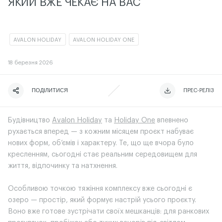
ЯКИЙ ВЖЕ ЧЕКАЄ НА ВАС
AVALON HOLIDAY
AVALON HOLIDAY ONE
18
березня 2026
ПОДІЛИТИСЯ
ЧИТАТИ ІСТОРІЮ
ЧИТАТИ ІСТОРІЮ
ПРЕС-РЕЛІЗ
Будівництво
Avalon Holiday
та
Holiday One
впевнено
рухається вперед — з кожним місяцем проєкт набуває
нових форм, об’ємів і характеру. Те, що ще вчора було
кресленням, сьогодні стає реальним середовищем для
життя, відпочинку та натхнення.
Особливою точкою тяжіння комплексу вже сьогодні є
озеро — простір, який формує настрій усього проєкту.
Воно вже готове зустрічати своїх мешканців: для ранкових