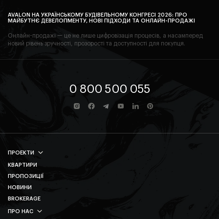
AVALON НА УКРАЇНСЬКОМУ БУДІВЕЛЬНОМУ КОНГРЕСІ 2026: ПРО
МАЙБУТНЄ ДЕВЕЛОПМЕНТУ, НОВІ ПІДХОДИ ТА ОНЛАЙН-ПРОДАЖІ
Онлайн-продажі — це не лише цифровізація процесів, а насамперед
новий рівень зручності, прозорості та доступності для покупця.
0 800 500 055
ПРОЕКТИ
КВАРТИРИ
AVALON PRIME
ПРОПОЗИЦІЇ
AVALON MAGNOLIA
НОВИНИ
AVALON YARD CLUB
BROKERAGE
AVALON TERRA
ПРО НАС
AVALON YARD