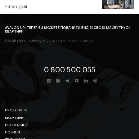
ЧИТАТИ ДАЛІ
AVALON UP: ТЕПЕР ВИ МОЖЕТЕ ПОБАЧИТИ ВИД ЗІ СВОЄЇ МАЙБУТНЬОЇ
КВАРТИРИ
Новий рівень вибору: оцініть вид зі своєї квартири
0 800 500 055
ПРОЕКТИ
КВАРТИРИ
AVALON PRIME
ПРОПОЗИЦІЇ
AVALON MAGNOLIA
НОВИНИ
AVALON YARD CLUB