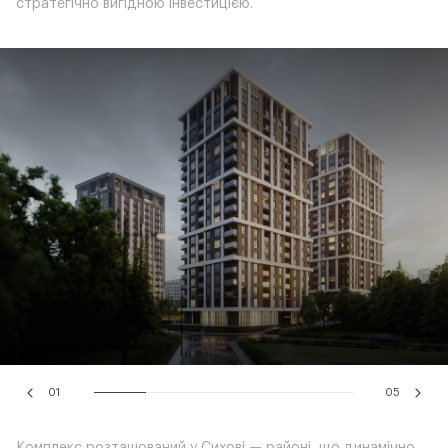
стратегічно вигідною інвестицією.
01
05
Комплекс розташований у Сихові — районі, що динамічно