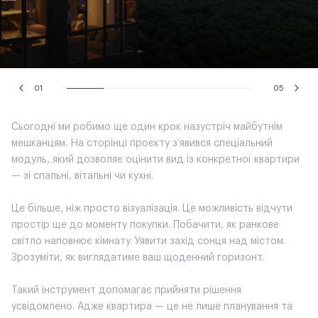
01
05
Сьогодні ми робимо ще один крок назустріч майбутнім
мешканцям. На сторінці проєкту з’явився спеціальний
модуль, який дозволяє оцінити вид із конкретної квартири
— зі спальні, вітальні чи кухні.
Це більше, ніж просто візуалізація. Це можливість відчути
простір ще до моменту покупки. Побачити, як ранкове
світло наповнює кімнату. Уявити захід сонця над містом.
Зрозуміти, як виглядатиме ваш щоденний горизонт.
Такий інструмент допомагає прийняти рішення
усвідомлено. Адже квартира — це не лише планування та