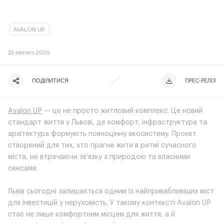
AVALON UP
23
лютого 2026
ПОДІЛИТИСЯ
ЧИТАТИ ІСТОРІЮ
ЧИТАТИ ІСТОРІЮ
ПРЕС-РЕЛІЗ
Avalon UP
— це не просто житловий комплекс. Це новий
стандарт життя у Львові, де комфорт, інфраструктура та
архітектура формують повноцінну екосистему. Проєкт
створений для тих, хто прагне жити в ритмі сучасного
міста, не втрачаючи зв’язку з природою та власними
сенсами.
Львів сьогодні залишається одним із найпривабливіших міст
для інвестицій у нерухомість. У такому контексті Avalon UP
стає не лише комфортним місцем для життя, а й