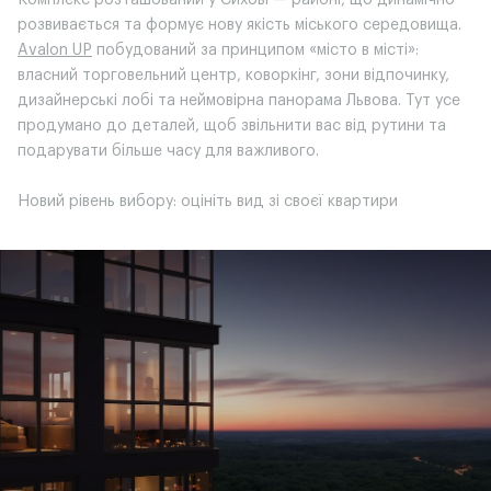
розвивається та формує нову якість міського середовища.
Avalon UP
побудований за принципом «місто в місті»:
власний торговельний центр, коворкінг, зони відпочинку,
дизайнерські лобі та неймовірна панорама Львова. Тут усе
продумано до деталей, щоб звільнити вас від рутини та
подарувати більше часу для важливого.
Новий рівень вибору: оцініть вид зі своєї квартири