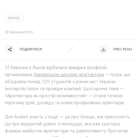
BRAND
22
березня 2026
ПОДІЛИТИСЯ
ЧИТАТИ ІСТОРІЮ
ЧИТАТИ ІСТОРІЮ
ПРЕС-РЕЛІЗ
21 березня у Львові відбулася ярмарка професій,
організована
Харківською школою архітектури
— подія, що
об’єднала понад 120 студентів з різних міст України,
експертів галузі та провідні компанії. Цьогорічна тема —
«Архітектура як простір можливостей» — стала точкою
перетину ідей, досвіду та нових професійних орієнтирів.
Для Avalon участь у події — це про більше, ніж присутність.
Це про відкритий діалог із молоддю, яка вже сьогодні
формує майбутнє архітектури та девелопменту. Протягом