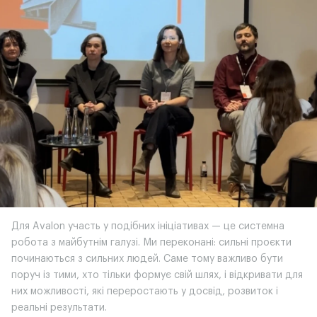
Для Avalon участь у подібних ініціативах — це системна
робота з майбутнім галузі. Ми переконані: сильні проєкти
починаються з сильних людей. Саме тому важливо бути
поруч із тими, хто тільки формує свій шлях, і відкривати для
них можливості, які переростають у досвід, розвиток і
реальні результати.