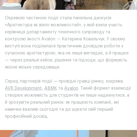
Окремою частиною події стала панельна дискусія
«Архітектура як віяло можливостей», у якій взяла участь
керівниця департаменту технічного супроводу та
контролю якості Avalon — Катерина Ковальчук. У своєму
виступі вона поділилася практичним досвідом роботи з
сучасною архітектурою, яка не лише виглядає, а й працює
— через реальні кейси, рішення та підходи, що формують
якісне міське середовище.
Серед партнерів події — провідні гравці ринку, зокрема
AVR Development
,
ABMK
та
Avalon
. Такий формат взаємодії
створює можливість для студентів не лише надихнутися, а
й зрозуміти реальний ринок: як працюють компанії, які
навички важливі сьогодні та де шукати свій перший
професійний досвід.