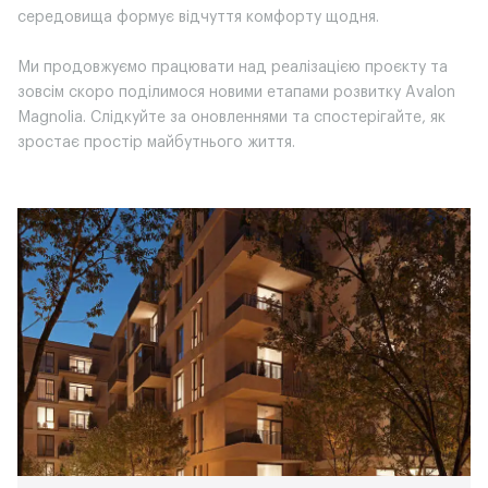
середовища формує відчуття комфорту щодня.
Ми продовжуємо працювати над реалізацією проєкту та
зовсім скоро поділимося новими етапами розвитку Avalon
Magnolia. Слідкуйте за оновленнями та спостерігайте, як
зростає простір майбутнього життя.