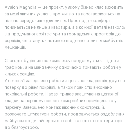
Avalon Magnolia — це проєкт, у якому бізнес-клас виходить
за межі звичних уявлень про житло та перетворюється на
цілісне середовище для життя. Простір, де комфорт
починається не лише з квартири, а з кожної деталі навколо:
від продуманої архітектури та громадських просторів до
сервісів, які стануть частиною щоденного життя майбутніх
мешканців.
Сьогодні будівництво комплексу продовжується згідно з
графіком, а на майданчику одночасно тривають роботи у
кількох секціях.
У секції 5.1 завершено роботи з цегляної кладки від другого
поверху до рівня покрівлі, а також повністю виконано
покрівельні роботи. Наразі триває влаштування цегляної
кладки на першому поверсі комерційних приміщень та у
паркінгу. Завершено монтаж віконних конструкцій,
розпочато штукатурні роботи, продовжується оздоблення
майбутнього дизайнерського лобі та підготовка території
до благоустрою.