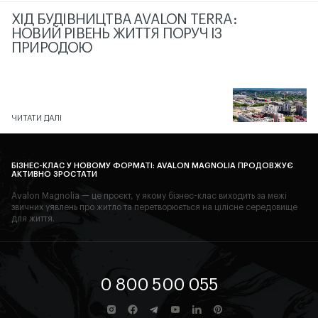
ХІД БУДІВНИЦТВА AVALON TERRA:
НОВИЙ РІВЕНЬ ЖИТТЯ ПОРУЧ ІЗ
ПРИРОДОЮ
ЧИТАТИ ДАЛІ
БІЗНЕС-КЛАС У НОВОМУ ФОРМАТІ: AVALON MAGNOLIA ПРОДОВЖУЄ
АКТИВНО ЗРОСТАТИ
Avalon Magnolia — це проєкт, у якому бізнес-клас виходить за межі
звичних уявлень про житло та перетворюється на цілісне середовище
для життя.
0 800 500 055