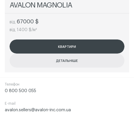
AVALON MAGNOLIA
67000 $
від
від 1400 $/м²
КВАРТИРИ
КВАРТИРИ
КВАРТИРИ
КВАРТИРИ
ДЕТАЛЬНІШЕ
ДЕТАЛЬНІШЕ
ДЕТАЛЬНІШЕ
ДЕТАЛЬНІШЕ
Телефон
0 800 500 055
E-mail
avalon.sellers@avalon-inc.com.ua