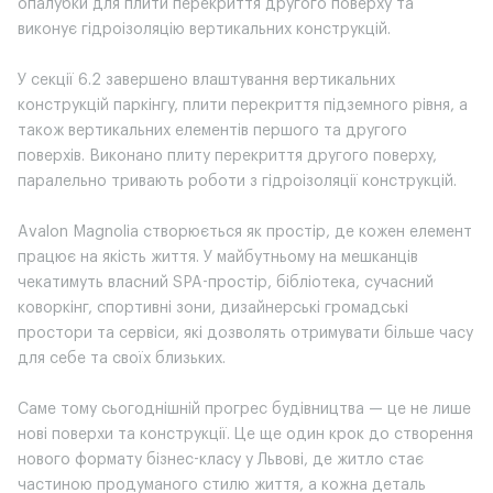
опалубки для плити перекриття другого поверху та
виконує гідроізоляцію вертикальних конструкцій.
У секції 6.2 завершено влаштування вертикальних
конструкцій паркінгу, плити перекриття підземного рівня, а
також вертикальних елементів першого та другого
поверхів. Виконано плиту перекриття другого поверху,
паралельно тривають роботи з гідроізоляції конструкцій.
Avalon Magnolia створюється як простір, де кожен елемент
працює на якість життя. У майбутньому на мешканців
чекатимуть власний SPA-простір, бібліотека, сучасний
коворкінг, спортивні зони, дизайнерські громадські
простори та сервіси, які дозволять отримувати більше часу
для себе та своїх близьких.
Саме тому сьогоднішній прогрес будівництва — це не лише
нові поверхи та конструкції. Це ще один крок до створення
нового формату бізнес-класу у Львові, де житло стає
частиною продуманого стилю життя, а кожна деталь