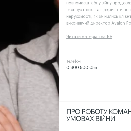
повномасштабну війну продовж
експлуатацію та відкривати нов
нерухомості, як змінились клієн
виконавчий директор Avalon Ро
Читати матеріал на NV
Телефон
0 800 500 055
ПРО РОБОТУ КОМА
УМОВАХ ВІЙНИ