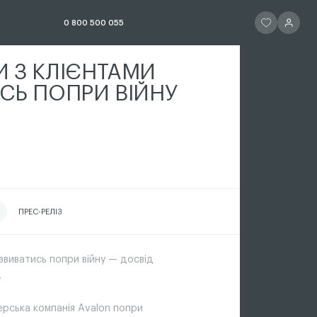
ЧИТАТИ ІСТОР
ЧИТАТИ 
0 800 500 055
 З КЛІЄНТАМИ
СЬ ПОПРИ ВІЙНУ
АТИ ІСТОРІЮ
ПРЕС-РЕЛІЗ
звиватись попри війну — досвід
.
ерська компанія Avalon попри