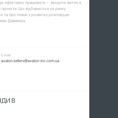
ує ефективно працювати — вводити житло в
і проєкти. Що відбувається на ринку
ти та про плани з розвитку розповідає
ман Давимука.
E-mail
avalon.sellers@avalon-inc.com.ua
НДИ В