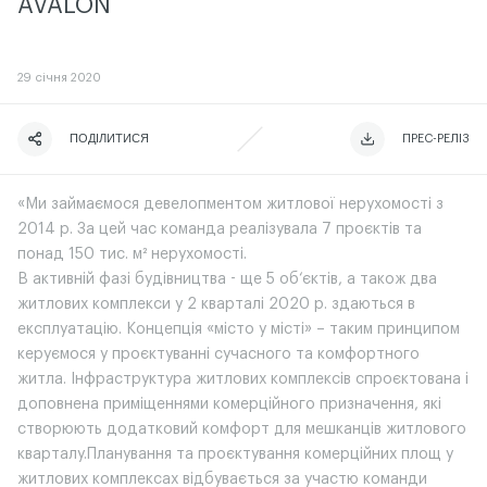
AVALON
29
січня 2020
ПОДІЛИТИСЯ
ЧИТАТИ ІСТОРІЮ
ЧИТАТИ ІСТОРІЮ
ПРЕС-РЕЛІЗ
«Ми займаємося девелопментом житлової нерухомості з
2014 р. За цей час команда реалізувала 7 проєктів та
понад 150 тис. м² нерухомості.
В активній фазі будівництва - ще 5 об‘єктів, а також два
житлових комплекси у 2 кварталі 2020 р. здаються в
експлуатацію. Концепція «місто у місті» – таким принципом
керуємося у проєктуванні сучасного та комфортного
житла. Інфраструктура житлових комплексів спроєктована і
доповнена приміщеннями комерційного призначення, які
створюють додатковий комфорт для мешканців житлового
кварталу.Планування та проєктування комерційних площ у
житлових комплексах відбувається за участю команди