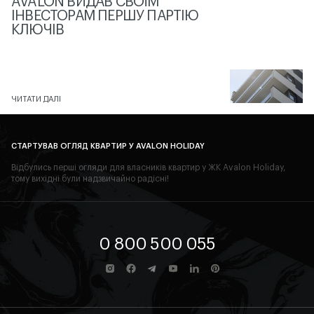
AVALON ВИДАВ СВОЇМ
ІНВЕСТОРАМ ПЕРШУ ПАРТІЮ
КЛЮЧІВ
ЧИТАТИ ДАЛІ
СТАРТУВАВ ОГЛЯД КВАРТИР У AVALON HOLIDAY
Відбулись перші огляди для власників квартир у ЖК Avalon Holiday,
тому вихідні були надзвичайно радісні!
0 800 500 055