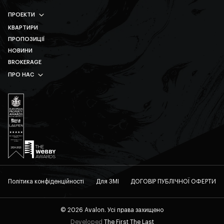
ПРОЕКТИ
КВАРТИРИ
AVALON PRIME
ПРОПОЗИЦІЇ
AVALON MAGNOLIA
НОВИНИ
AVALON YARD CLUB
BROKERAGE
AVALON TERRA
ПРО НАС
AVALON YARD
СОЦ. ВІДПОВІДАЛЬНІСТЬ
AVALON HOLIDAY
КАРʼЄРА
ДИВИТИСЯ ВСІ
КОНТАКТИ
ФОРМА ЧЕСНОГО ВІДГУКУ
КОМПАНІЯ
Політика конфіденційності
Для ЗМІ
ДОГОВІР ПУБЛІЧНОЇ ОФЕРТИ
© 2026 Avalon. Усі права захищено
Developed
The First The Last