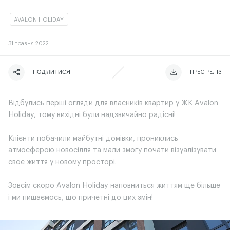
AVALON HOLIDAY
31
травня 2022
ПОДІЛИТИСЯ
ЧИТАТИ ІСТОРІЮ
ЧИТАТИ ІСТОРІЮ
ПРЕС-РЕЛІЗ
Відбулись перші огляди для власників квартир у ЖК Avalon
Holiday, тому вихідні були надзвичайно радісні!
Клієнти побачили майбутні домівки, прониклись
атмосферою новосілля та мали змогу почати візуалізувати
своє життя у новому просторі.
Зовсім скоро Avalon Holiday наповниться життям ще більше
і ми пишаємось, що причетні до цих змін!