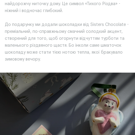
найдорожчу ниточку дому. Це символ «Тихого Різдва» -
ніжний і водночас глибокий.
До подарунку ми додали шоколадки від Sisters Chocolate -
преміальний, по-справжньому смачний солодкий акцент,
створений для того, щоб огорнути відчуттям турботи та
маленького різдвяного щастя. Бо інколи саме шматочок
шоколаду може стати тією нотою тепла, якої бракувало
зимовому вечору.