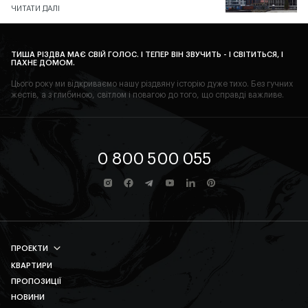
ЧИТАТИ ДАЛІ
ТИША РІЗДВА МАЄ СВІЙ ГОЛОС. І ТЕПЕР ВІН ЗВУЧИТЬ - І СВІТИТЬСЯ, І
ПАХНЕ ДОМОМ.
Цього року ми відкриваємо нашу різдвяну історію дуже тихо. Без гучних
жестів, а з глибиною, світлом і повагою до того, що справді важливе.
0 800 500 055
ПРОЕКТИ
КВАРТИРИ
AVALON PRIME
ПРОПОЗИЦІЇ
AVALON MAGNOLIA
НОВИНИ
AVALON YARD CLUB