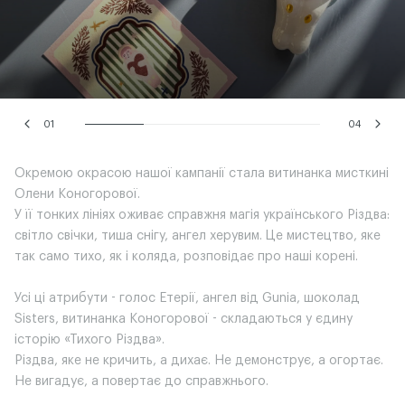
01
04
Окремою окрасою нашої кампанії стала витинанка мисткині
Олени Коногорової.
У її тонких лініях оживає справжня магія українського Різдва:
світло свічки, тиша снігу, ангел херувим. Це мистецтво, яке
так само тихо, як і коляда, розповідає про наші корені.
Усі ці атрибути - голос Етерії, ангел від Gunia, шоколад
Sisters, витинанка Коногорової - складаються у єдину
історію «Тихого Різдва».
Різдва, яке не кричить, а дихає. Не демонструє, а огортає.
Не вигадує, а повертає до справжнього.