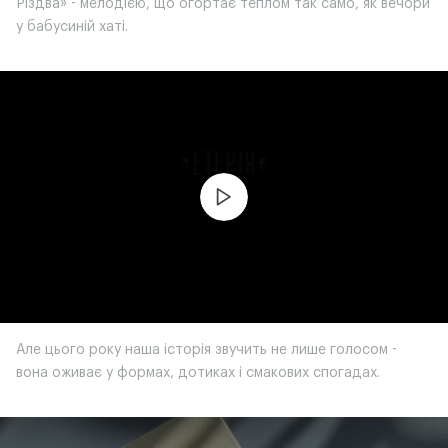
Різдва» - мелодією, що огортає теплом так само, як вечори
у бабусиній хаті.
ЧИТАТИ ІСТОРІЮ
Але цього року наша історія звучить не лише голосом -
вона оживає у формах, дотиках і смакових спогадах.