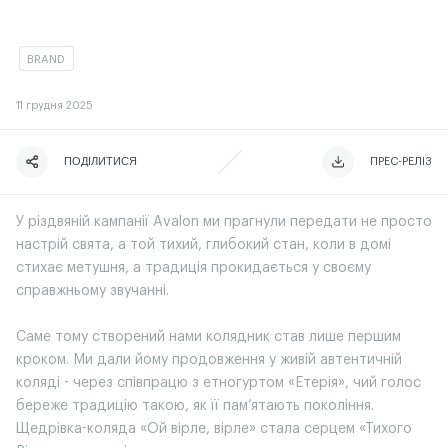
BRAND
11
грудня 2025
ПОДІЛИТИСЯ
ЧИТАТИ ІСТОРІЮ
ЧИТАТИ ІСТОРІЮ
ПРЕС-РЕЛІЗ
У різдвяній кампанії Avalon ми прагнули передати не просто
настрій свята, а той тихий, глибокий стан, коли в домі
стихає метушня, а традиція прокидається у своєму
справжньому звучанні.
Саме тому створений нами колядник став лише першим
кроком. Ми дали йому продовження у живій автентичній
коляді - через співпрацю з етногуртом «Етерія», чий голос
береже традицію такою, як її пам’ятають покоління.
Щедрівка-коляда «Ой вірле, вірле» стала серцем «Тихого