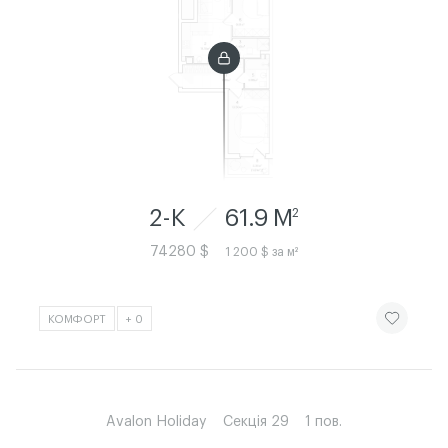
2-К
61.9 M
2
74280 $
1 200 $ за м²
ЧИТАТИ ІСТ
КОМФОРТ
+ 0
Avalon Holiday
Секція 29
1 пов.