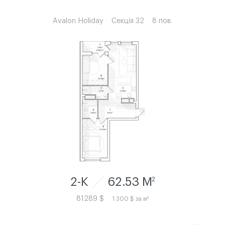
Avalon Holiday
Секція 32
8 пов.
2-К
62.53 M
2
81289 $
1 300 $ за м²