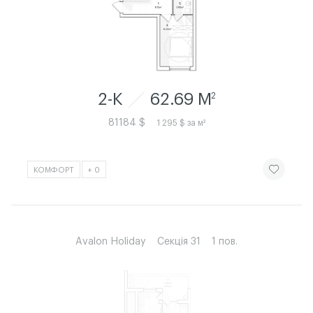
2-К
62.69 M
2
81184 $
1 295 $ за м²
ЧИТАТИ ІСТ
КОМФОРТ
+ 0
Avalon Holiday
Секція 31
1 пов.