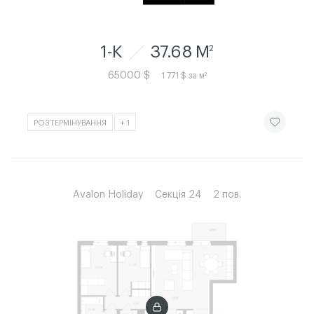
1-К
37.68 M
2
65000 $
1 771 $ за м²
ЧИТАТИ ІСТ
РОЗТЕРМІНУВАННЯ
+ 1
Avalon Holiday
Секція 24
2 пов.