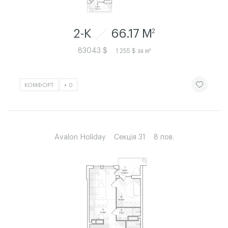
2-К
66.17 M
2
83043 $
1 255 $ за м²
ЧИТАТИ ІСТ
КОМФОРТ
+ 0
Avalon Holiday
Секція 31
8 пов.