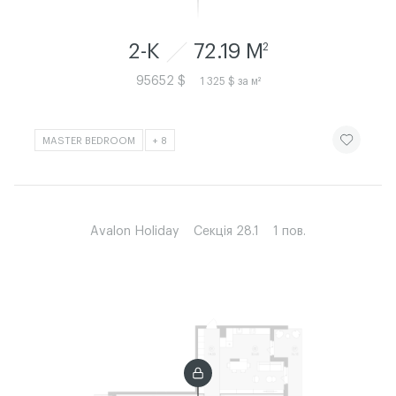
2-К
72.19 M
2
95652 $
1 325 $ за м²
ЧИТАТИ ІСТ
MASTER BEDROOM
+ 8
Avalon Holiday
Секція 28.1
1 пов.