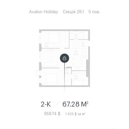
Avalon Holiday
Секція 28.1
5 пов.
2-К
67.28 M
2
95874 $
1 425 $ за м²