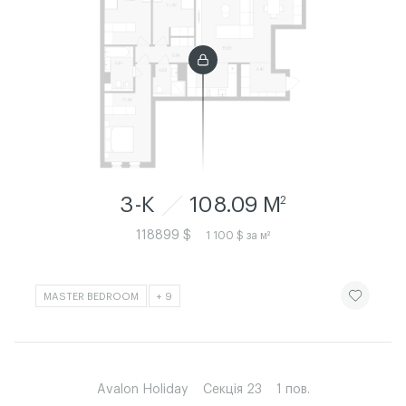
3-К
108.09 M
2
118899 $
1 100 $ за м²
ЧИТАТИ ІСТ
MASTER BEDROOM
+ 9
Avalon Holiday
Секція 23
1 пов.