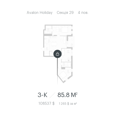
Avalon Holiday
Секція 29
4 пов.
3-К
85.8 M
2
108537 $
1 265 $ за м²