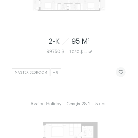
2-К
95 M
2
99750 $
1 050 $ за м²
ЧИТАТИ ІСТ
MASTER BEDROOM
+ 8
Avalon Holiday
Секція 28.2
5 пов.