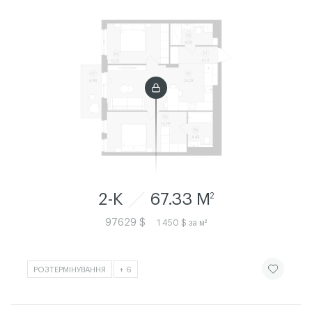
2-К
67.33 M
2
97629 $
1 450 $ за м²
ЧИТАТИ ІСТ
РОЗТЕРМІНУВАННЯ
+ 6