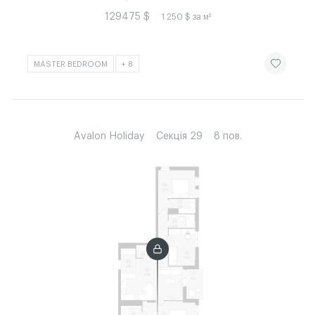
129475 $
1 250 $ за м²
ЧИТАТИ ІСТ
MASTER BEDROOM
+ 8
Avalon Holiday
Секція 29
8 пов.