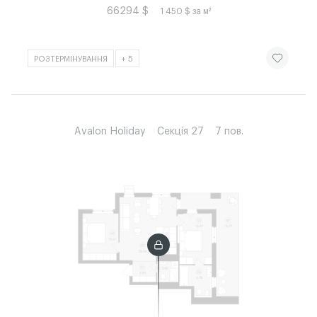
66294 $
1 450 $ за м²
ЧИТАТИ ІСТ
РОЗТЕРМІНУВАННЯ
+ 5
Avalon Holiday
Секція 27
7 пов.