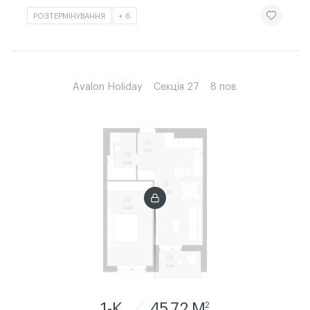
ЧИТАТИ ІСТ
РОЗТЕРМІНУВАННЯ
+ 6
Avalon Holiday
Секція 27
8 пов.
1-К
45.72 M
2