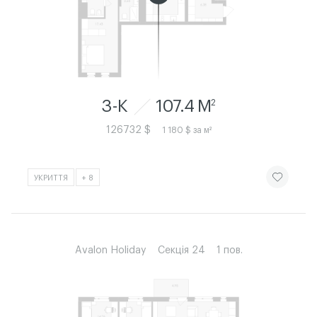
3-К
107.4 M
2
126732 $
1 180 $ за м²
ЧИТАТИ ІСТ
УКРИТТЯ
+ 8
Avalon Holiday
Секція 24
1 пов.