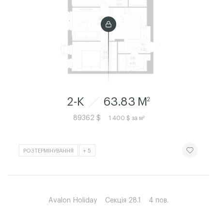
2-К
63.83 M
2
89362 $
1 400 $ за м²
ЧИТАТИ ІСТ
РОЗТЕРМІНУВАННЯ
+ 5
Avalon Holiday
Секція 28.1
4 пов.