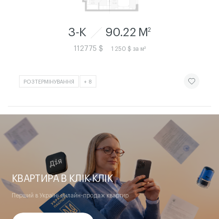
3-К
90.22 M
2
112775 $
1 250 $ за м²
ЧИТАТИ ІСТ
РОЗТЕРМІНУВАННЯ
+ 8
КВАРТИРА В КЛІК-КЛІК
Перший в Україні онлайн-продаж квартир