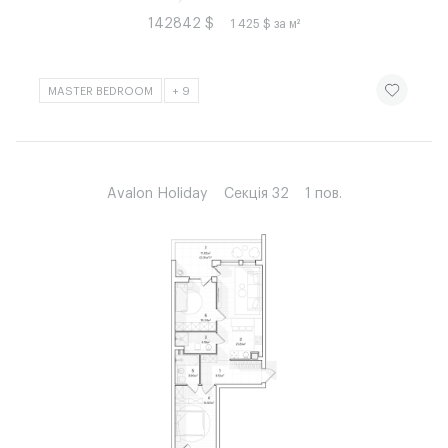
142842 $
1 425 $ за м²
ЧИТАТИ ІСТ
MASTER BEDROOM
+ 9
Avalon Holiday
Секція 32
1 пов.