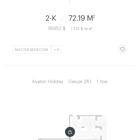
2-К
72.19 M
2
95652 $
1 325 $ за м²
ЧИТАТИ ІСТ
MASTER BEDROOM
+ 8
Avalon Holiday
Секція 28.1
1 пов.