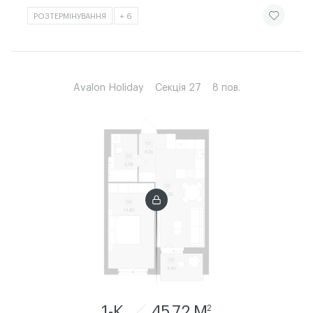
ЧИТАТИ ІСТ
РОЗТЕРМІНУВАННЯ
+ 6
Avalon Holiday
Секція 27
8 пов.
1-К
45.72 M
2