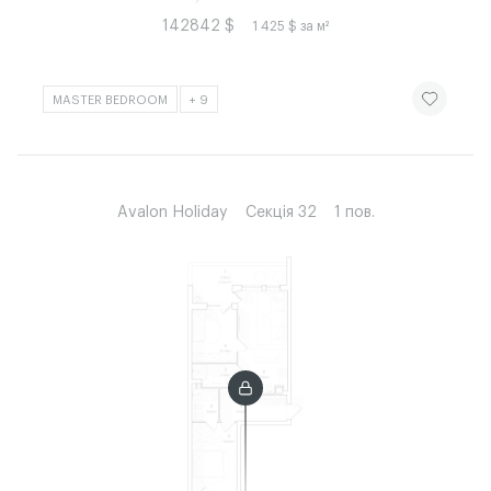
142842 $
1 425 $ за м²
ЧИТАТИ ІСТ
MASTER BEDROOM
+ 9
Avalon Holiday
Секція 32
1 пов.