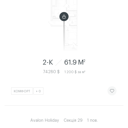
2-К
61.9 M
2
74280 $
1 200 $ за м²
ЧИТАТИ ІСТ
КОМФОРТ
+ 0
Avalon Holiday
Секція 29
1 пов.