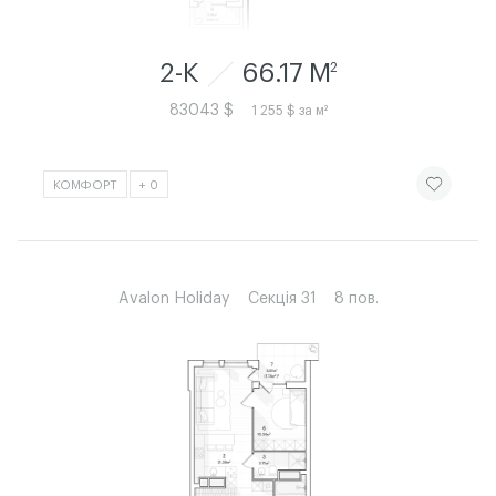
2-К
66.17 M
2
83043 $
1 255 $ за м²
ЧИТАТИ ІСТ
КОМФОРТ
+ 0
Avalon Holiday
Секція 31
8 пов.