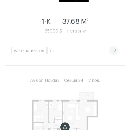
1-К
37.68 M
2
65000 $
1 771 $ за м²
ЧИТАТИ ІСТ
РОЗТЕРМІНУВАННЯ
+ 1
Avalon Holiday
Секція 24
2 пов.