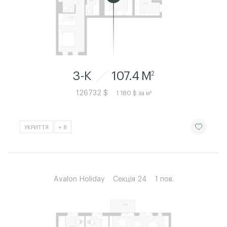
3-К
107.4 M
2
126732 $
1 180 $ за м²
ЧИТАТИ ІСТ
УКРИТТЯ
+ 8
Avalon Holiday
Секція 24
1 пов.