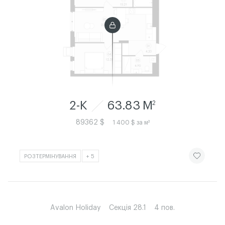
2-К
63.83 M
2
89362 $
1 400 $ за м²
ЧИТАТИ ІСТ
РОЗТЕРМІНУВАННЯ
+ 5
Avalon Holiday
Секція 28.1
4 пов.