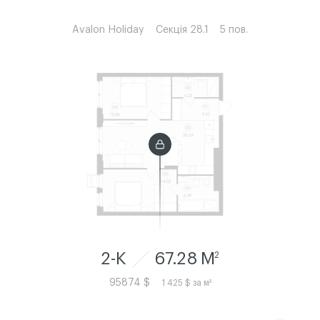
Avalon Holiday
Секція 28.1
5 пов.
2-К
67.28 M
2
95874 $
1 425 $ за м²