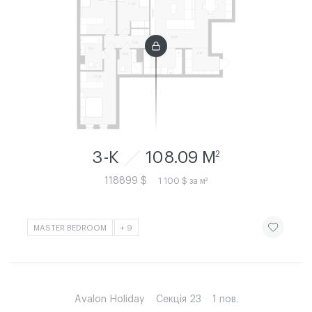
3-К
108.09 M
2
118899 $
1 100 $ за м²
ЧИТАТИ ІСТ
MASTER BEDROOM
+ 9
Avalon Holiday
Секція 23
1 пов.