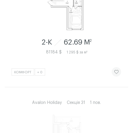
2-К
62.69 M
2
81184 $
1 295 $ за м²
ЧИТАТИ ІСТ
КОМФОРТ
+ 0
Avalon Holiday
Секція 31
1 пов.