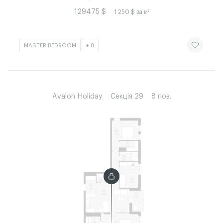
129475 $
1 250 $ за м²
ЧИТАТИ ІСТ
MASTER BEDROOM
+ 8
Avalon Holiday
Секція 29
8 пов.