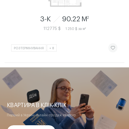
3-К
90.22 M
2
112775 $
1 250 $ за м²
ЧИТАТИ ІСТ
РОЗТЕРМІНУВАННЯ
+ 8
КВАРТИРА В КЛІК-КЛІК
Перший в Україні онлайн-продаж квартир