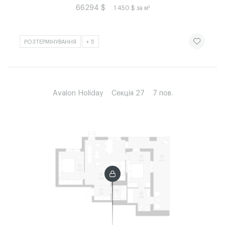
66294 $
1 450 $ за м²
ЧИТАТИ ІСТ
РОЗТЕРМІНУВАННЯ
+ 5
Avalon Holiday
Секція 27
7 пов.