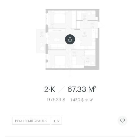
2-К
67.33 M
2
97629 $
1 450 $ за м²
ЧИТАТИ ІСТ
РОЗТЕРМІНУВАННЯ
+ 6