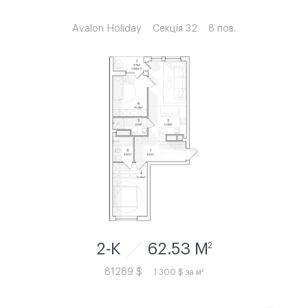
Avalon Holiday
Секція 32
8 пов.
2-К
62.53 M
2
81289 $
1 300 $ за м²