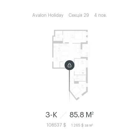
Avalon Holiday
Секція 29
4 пов.
3-К
85.8 M
2
108537 $
1 265 $ за м²