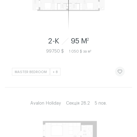
2-К
95 M
2
99750 $
1 050 $ за м²
ЧИТАТИ ІСТ
MASTER BEDROOM
+ 8
Avalon Holiday
Секція 28.2
5 пов.