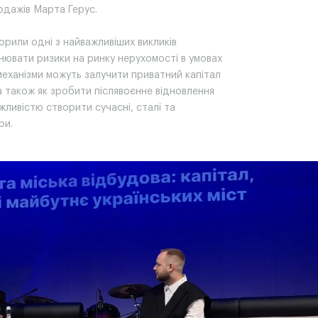
одажів Марта Герус.
орили одні з найважливіших викликів
нювати ризики на ринку нерухомості в умовах
 механізми можуть залучити приватний капітал
 а також як зробити післявоєнне відновлення
жливістю створити сучасні, сталі та
ри.