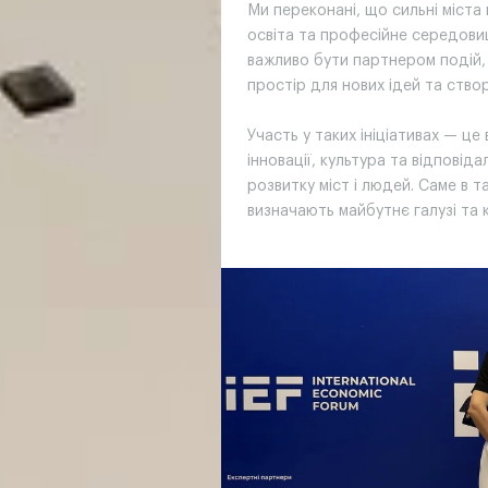
Ми переконані, що сильні міста
освіта та професійне середови
важливо бути партнером подій, 
простір для нових ідей та створ
Участь у таких ініціативах — це
інновації, культура та відпові
розвитку міст і людей. Саме в 
визначають майбутнє галузі та 