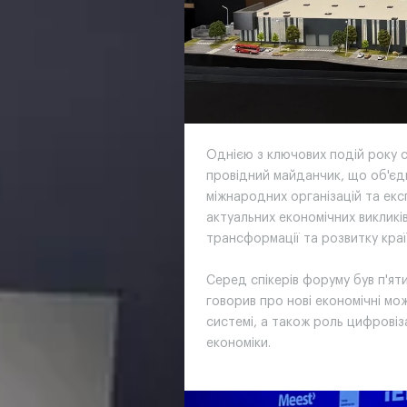
Однією з ключових подій року 
провідний майданчик, що об'єдн
міжнародних організацій та е
актуальних економічних викликі
трансформації та розвитку краї
Серед спікерів форуму був п'я
говорив про нові економічні мо
системі, а також роль цифровіза
економіки.