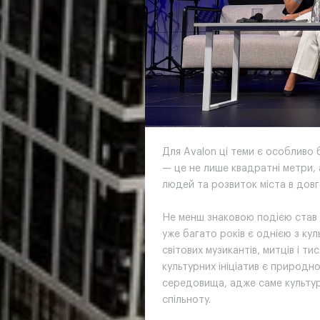
Для Avalon ці теми є особливо 
— це не лише квадратні метри, 
людей та розвиток міста в довг
Не менш знаковою подією став L
уже багато років є однією з кул
світових музикантів, митців і ти
культурних ініціатив є природн
середовища, адже саме культур
спільноту.