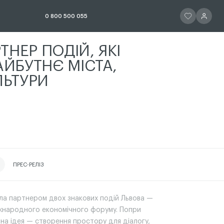
ЧИТАТИ ІСТОР
ЧИТАТИ 
0 800 500 055
ТНЕР ПОДІЙ, ЯКІ
ЙБУТНЄ МІСТА,
ЛЬТУРИ
АТИ ІСТОРІЮ
ПРЕС-РЕЛІЗ
ала партнером двох знакових подій Львова —
Міжнародного економічного форуму. Попри
льна ідея — створення простору для діалогу,