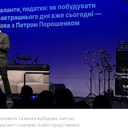
ухомість та міська відбудова: капітал,
ьких міст» компанію Avalon представляла