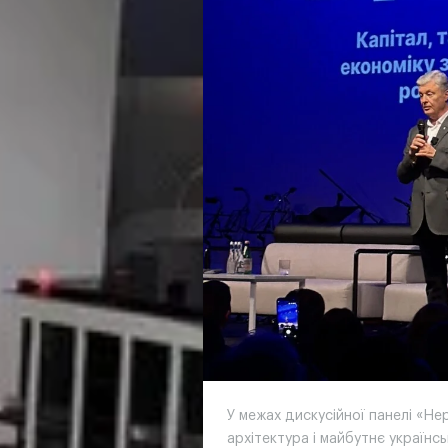
У межах дискусійної панелі «Нер
архітектура і майбутнє українс