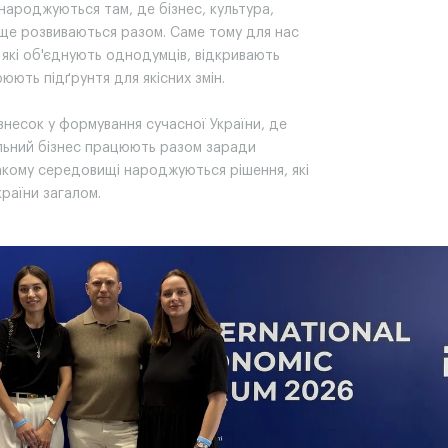
 народжуються там, де бізнес, культура,
ще розвиваються разом. Саме тому для нас
які об'єднують однодумців, відкривають
юють підґрунтя для якісних змін.
 внесок у формування сучасної України, де
дальний бізнес працюють разом заради
такому середовищі народжуються рішення, які
країни загалом.