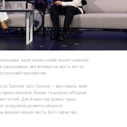
близькими, адже кожен новий проєкт компанії
а середовище, яке впливає на якість життя
остроковій перспективі.
viv Summer Jazz Festival — фестиваль, який
ьтурних візитівок Львова та щороку об'єднує
сячі гостей. Для Avalon підтримка таких
ою складовою розвитку міського
а формує емоцію міста, його характер і