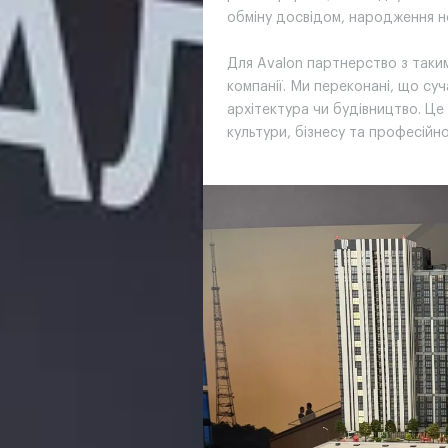
обміну досвідом, народження но
Для Avalon партнерство з таким
компанії. Ми переконані, що с
архітектура чи будівництво. Це
культури, бізнесу та професійно