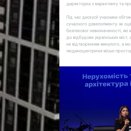
директорка з маркетингу та пр
Під час дискусії учасники обгов
сучасного девелопменту: як оці
безпекової невизначеності, які
до відбудови українських міст,
не відтворенням минулого, а мо
людиноцентричні міські просто