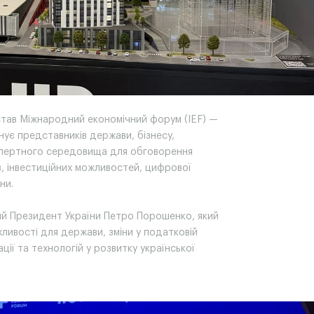
став Міжнародний економічний форум (IEF) —
ує представників держави, бізнесу,
кспертного середовища для обговорення
в, інвестиційних можливостей, цифрової
ни.
тий Президент України Петро Порошенко, який
жливості для держави, зміни у податковій
ції та технологій у розвитку української