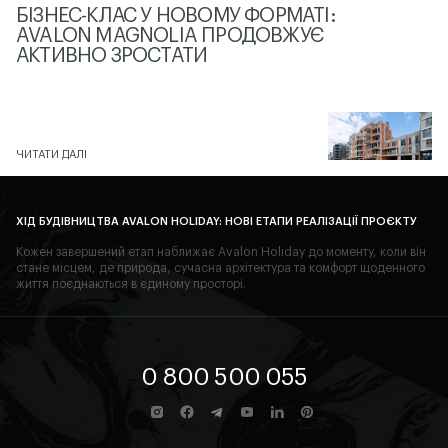
БІЗНЕС-КЛАС У НОВОМУ ФОРМАТІ:
AVALON MAGNOLIA ПРОДОВЖУЄ
АКТИВНО ЗРОСТАТИ
ЧИТАТИ ДАЛІ
ХІД БУДІВНИЦТВА AVALON HOLIDAY: НОВІ ЕТАПИ РЕАЛІЗАЦІЇ ПРОЄКТУ
Кожен завершений етап наближає Avalon Holiday до моменту, коли він
стане місцем, де природа, сучасна архітектура та комфорт щоденного
життя поєднаються в єдиному просторі.
0 800 500 055