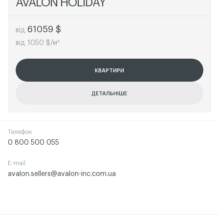
AVALON HOLIDAY
61059 $
від
від 1050 $/м²
КВАРТИРИ
КВАРТИРИ
КВАРТИРИ
КВАРТИРИ
ДЕТАЛЬНІШЕ
ДЕТАЛЬНІШЕ
ДЕТАЛЬНІШЕ
ДЕТАЛЬНІШЕ
Телефон
0 800 500 055
E-mail
avalon.sellers@avalon-inc.com.ua