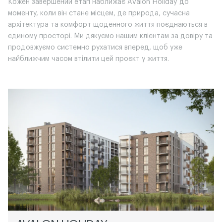
Кожен завершений етап наближає Avalon Holiday до
моменту, коли він стане місцем, де природа, сучасна
архітектура та комфорт щоденного життя поєднаються в
єдиному просторі. Ми дякуємо нашим клієнтам за довіру та
продовжуємо системно рухатися вперед, щоб уже
найближчим часом втілити цей проєкт у життя.