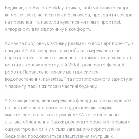
Будівництво Avalon Holiday триває, щоб уже зовсім скоро
ви могли зустрічати світанки біля озера, проводити вечори
на променаді та насолоджуватися життям у просторі,
створеному для відпочинку й комфорту.
Команда продовжує активну реалізацію всіх черг проєкту. У
секціях 22–24 завершуються роботи з мурування стін і
перегородок. Повністю виконано гідроізоляцію покрівлі та
монтаж віконних конструкцій VEKA, розпочато фасадні
роботи. Паралельно триває монтаж систем
водопостачання, каналізації та протипожежного захисту як
у паркінгу, так і в житловій частині будинку.
У 25 секції завершено мурування фасадних стін із першого
по шостий поверх, виконано гідроізоляцію покрівлі,
змонтовано віконні конструкції VEKA та встановлено
ліфтове обладнання. Також розпочато роботи з гіпсового
оштукатурення стін у місцях загального користування.
Водночас продовжується влаштування внутрішніх