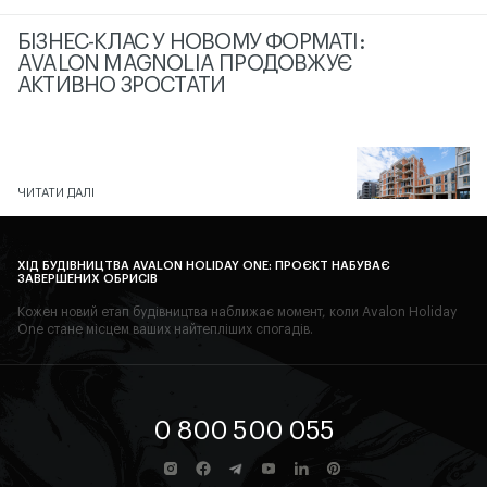
БІЗНЕС-КЛАС У НОВОМУ ФОРМАТІ:
AVALON MAGNOLIA ПРОДОВЖУЄ
АКТИВНО ЗРОСТАТИ
ЧИТАТИ ДАЛІ
ХІД БУДІВНИЦТВА AVALON HOLIDAY ONE: ПРОЄКТ НАБУВАЄ
ЗАВЕРШЕНИХ ОБРИСІВ
Кожен новий етап будівництва наближає момент, коли Avalon Holiday
One стане місцем ваших найтепліших спогадів.
0 800 500 055