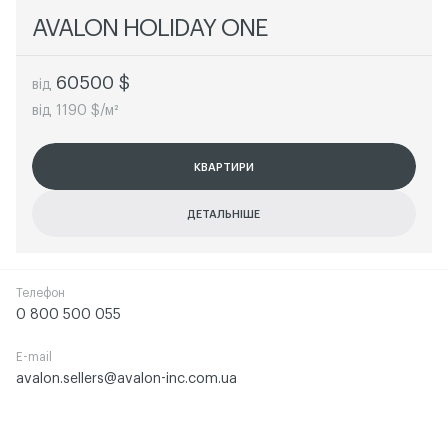
AVALON HOLIDAY ONE
60500 $
від
від 1190 $/м²
КВАРТИРИ
КВАРТИРИ
КВАРТИРИ
КВАРТИРИ
ДЕТАЛЬНІШЕ
ДЕТАЛЬНІШЕ
ДЕТАЛЬНІШЕ
ДЕТАЛЬНІШЕ
Телефон
0 800 500 055
E-mail
avalon.sellers@avalon-inc.com.ua