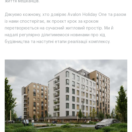
життя мешканців.
Дякуємо кожному, хто довіряє Avalon Holiday One та разом
із нами спостерігає, як проєкт крок за кроком
перетворюється на сучасний житловий простір. Ми й
надалі регулярно ділитимемося новинами про хід
будівництва та наступні етапи реалізації комплексу.