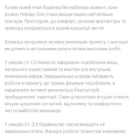
Кожен новий етап будівництва наближає момент, коли
Avalon Holiday One стане місцем ваших найтепліших
спогадів. Простором, де комфорт, сучасна архітектура та
природа поєднуються в єдиній концепції життя.
Команда продовжує активну реалізацію проєкту, і сьогодні
ми ділимося актуальними результатами виконаних робіт.
У секціях 1.1–1.2 повністю завершено оздоблення місць
загального користування та монтаж усіх внутрішніх
інженерних мереж. Завершальних штрихів набувають
роботи в паркінгу, де триває фінальне оздоблення, а
паралельно активно виконується благоустрій
прибудинкової території. Саме ці простори згодом стануть
місцем щоденних зустрічей, відпочинку та комфортного
життя майбутніх мешканців.
У секціях 2.1–2.2 будівництво також виходить на
завершальні етапи. Фасадні роботи та монтаж інженерних